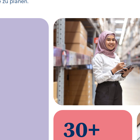
e zu planen.
30
+