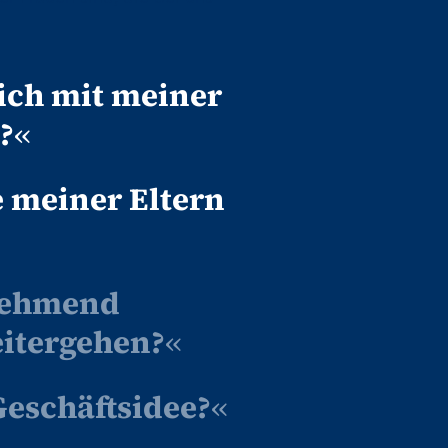
 ich mit meiner
?
«
e meiner Eltern
unehmend
eitergehen?
«
Geschäftsidee?
«