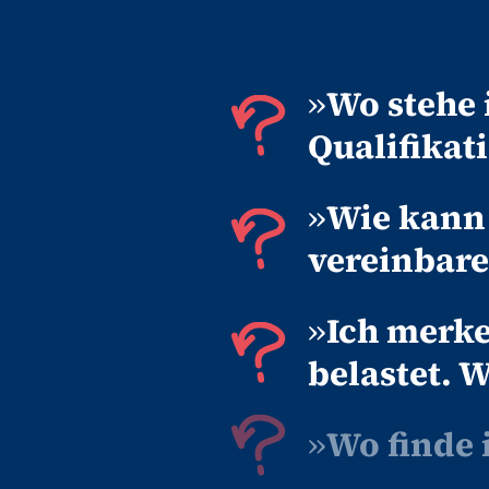
Beratungen anfragen.
»
Wo stehe 
Qualifikat
»
Wie kann 
vereinbar
»
Ich merk
belastet. 
»
Wo finde 