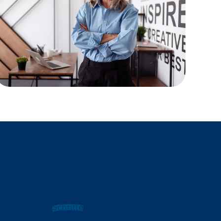
innen von Frau&Beruf
die nächsten
Schritte
zu
r Frauen sind, die bei uns