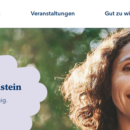
n
Veranstaltungen
Gut zu w
stein
ig.