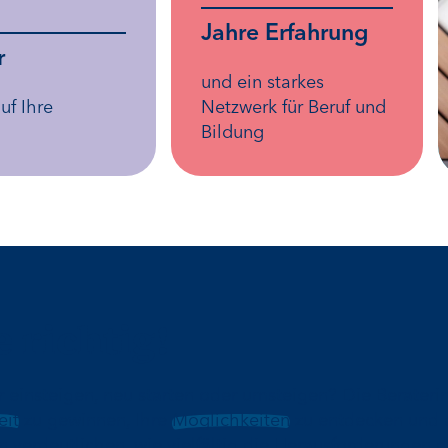
Jahre Erfahrung
r
und ein starkes
uf Ihre
Netzwerk für Beruf und
Bildung
e richtig!
r einsteigen, neu starten oder umsteigen? Die Berater
eit
zu gewinnen, Ihre
Möglichkeiten
zu entdecken und 
 verdeutlichen, wie vielfältig die Herausforderungen de