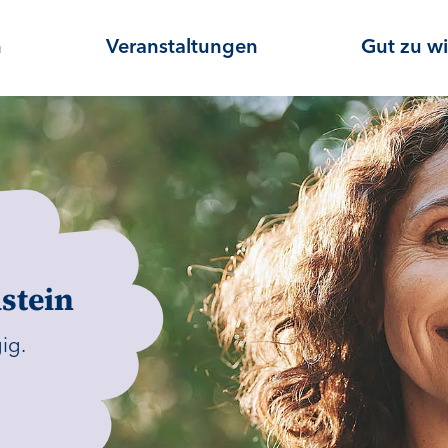
n
Veranstaltungen
Gut zu w
stein
ig.