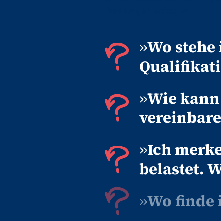
Beratungen anfragen.
»
Wo stehe 
Qualifikat
»
Wie kann 
vereinbar
»
Ich merk
belastet. 
»
Wo finde 