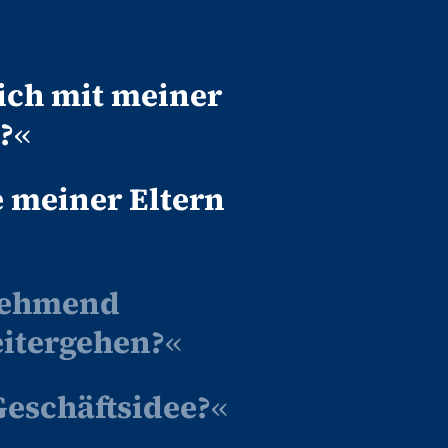
 ich mit meiner
?
«
e meiner Eltern
unehmend
eitergehen?
«
Geschäftsidee?
«