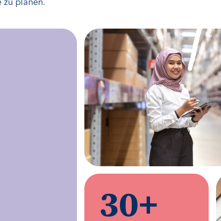
e zu planen.
30
+