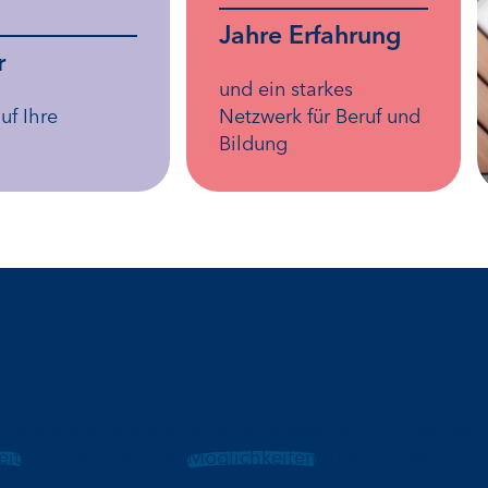
Jahre Erfahrung
r
und ein starkes
uf Ihre
Netzwerk für Beruf und
Bildung
e richtig!
r einsteigen, neu starten oder umsteigen? Die Berater
eit
zu gewinnen, Ihre
Möglichkeiten
zu entdecken und 
 verdeutlichen, wie vielfältig die Herausforderungen de