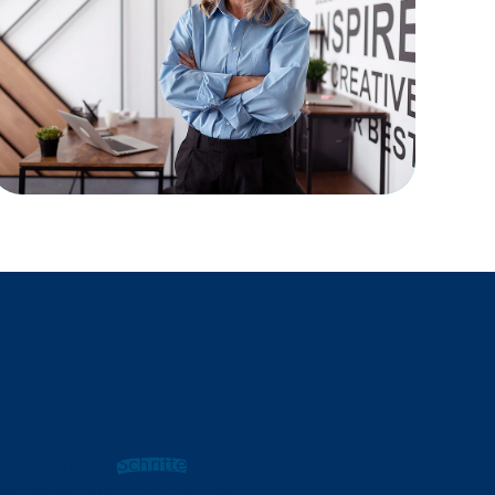
innen von Frau&Beruf
die nächsten
Schritte
zu
r Frauen sind, die bei uns